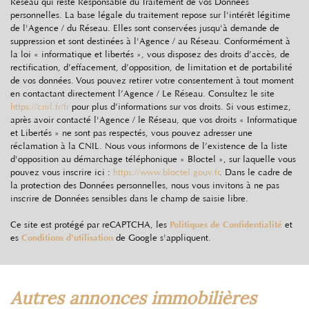
Réseau qui reste Responsable du Traitement de vos Données
Propriétaires (vs. locataires)
90,24 %
personnelles. La base légale du traitement repose sur l'intérêt légitime
de l'Agence / du Réseau. Elles sont conservées jusqu'à demande de
Taxe habitation
16,50 %
suppression et sont destinées à l'Agence / au Réseau. Conformément à
Taxe foncière
16,88 %
la loi « informatique et libertés », vous disposez des droits d’accès, de
rectification, d’effacement, d’opposition, de limitation et de portabilité
Habitants de moins de 25 ans
31,20 %
de vos données. Vous pouvez retirer votre consentement à tout moment
en contactant directement l’Agence / Le Réseau. Consultez le site
Habitants de 25 à 55 ans
38,59 %
https://cnil.fr/fr
pour plus d’informations sur vos droits. Si vous estimez,
après avoir contacté l'Agence / le Réseau, que vos droits « Informatique
Habitants de plus de 55 ans
30,21 %
et Libertés » ne sont pas respectés, vous pouvez adresser une
Nombre d'enfants par famille
0,99
réclamation à la CNIL. Nous vous informons de l’existence de la liste
d'opposition au démarchage téléphonique « Bloctel », sur laquelle vous
Familles sans enfant
49,46 %
pouvez vous inscrire ici :
https://www.bloctel.gouv.fr
. Dans le cadre de
la protection des Données personnelles, nous vous invitons à ne pas
Familles avec 1 ou 2 enfants
38,71 %
inscrire de Données sensibles dans le champ de saisie libre.
Maisons
94,73 %
Ce site est protégé par reCAPTCHA, les
Politiques de Confidentialité
et
Appartements
5,27 %
es
Conditions d'utilisation
de Google s'appliquent.
Familles avec 3 enfants
8,60 %
autres annonces immobilières