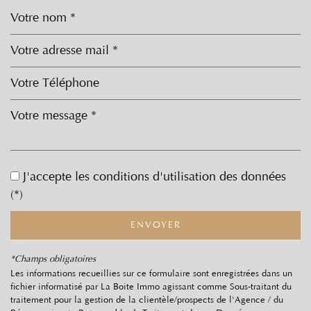
Leaflet
|
©
Jawg
Maps
|
© OpenStreetMap
Bar
École primaire
J'accepte les conditions d'utilisation des données
(*)
Bibliothèque
Mairie
ENVOYER
statistiques
*Champs obligatoires
Les informations recueillies sur ce formulaire sont enregistrées dans un
fichier informatisé par La Boite Immo agissant comme Sous-traitant du
Nombre d'habitants
1 218
traitement pour la gestion de la clientèle/prospects de l'Agence / du