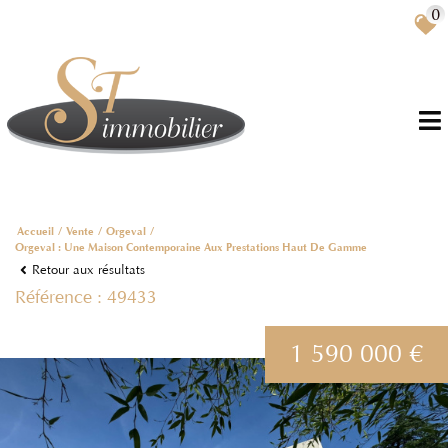
0
FR
Accueil
Vente
Orgeval
Orgeval : Une Maison Contemporaine Aux Prestations Haut De Gamme
Retour aux résultats
Référence : 49433
1 590 000 €