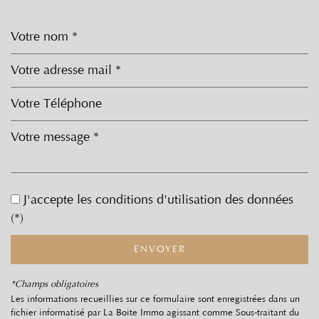
Leaflet
|
©
Jawg
Maps
|
© OpenStreetMap
Bar
École maternelle
J'accepte les conditions d'utilisation des données
(*)
École primaire
Mairie
ENVOYER
statistiques
*Champs obligatoires
Les informations recueillies sur ce formulaire sont enregistrées dans un
fichier informatisé par La Boite Immo agissant comme Sous-traitant du