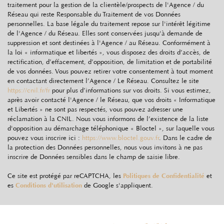
Nombre d'habitants
5 978
traitement pour la gestion de la clientèle/prospects de l'Agence / du
Réseau qui reste Responsable du Traitement de vos Données
Propriétaires (vs. locataires)
78,35 %
personnelles. La base légale du traitement repose sur l'intérêt légitime
de l'Agence / du Réseau. Elles sont conservées jusqu'à demande de
Taxe habitation
10,65 %
suppression et sont destinées à l'Agence / au Réseau. Conformément à
Taxe foncière
11,61 %
la loi « informatique et libertés », vous disposez des droits d’accès, de
rectification, d’effacement, d’opposition, de limitation et de portabilité
Habitants de moins de 25 ans
36,54 %
de vos données. Vous pouvez retirer votre consentement à tout moment
en contactant directement l’Agence / Le Réseau. Consultez le site
Habitants de 25 à 55 ans
38,10 %
https://cnil.fr/fr
pour plus d’informations sur vos droits. Si vous estimez,
après avoir contacté l'Agence / le Réseau, que vos droits « Informatique
Habitants de plus de 55 ans
25,36 %
et Libertés » ne sont pas respectés, vous pouvez adresser une
Nombre d'enfants par famille
1,23
réclamation à la CNIL. Nous vous informons de l’existence de la liste
d'opposition au démarchage téléphonique « Bloctel », sur laquelle vous
Familles sans enfant
39,32 %
pouvez vous inscrire ici :
https://www.bloctel.gouv.fr
. Dans le cadre de
la protection des Données personnelles, nous vous invitons à ne pas
Familles avec 1 ou 2 enfants
45,09 %
inscrire de Données sensibles dans le champ de saisie libre.
Maisons
90,41 %
Ce site est protégé par reCAPTCHA, les
Politiques de Confidentialité
et
Appartements
9,59 %
es
Conditions d'utilisation
de Google s'appliquent.
Familles avec 3 enfants
12,30 %