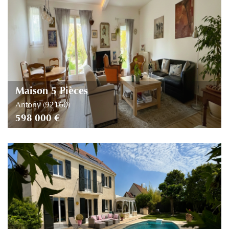
Piscine
Parking
Terrasse
Maison 5 Pièces
Antony (92160)
598 000 €