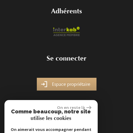
Adhérents
Se connecter
Espace propriétaire
On en reste là
Comme beaucoup, notre site
utilise les cookies
site réalisé par
On aimerait vous accompagner pendant