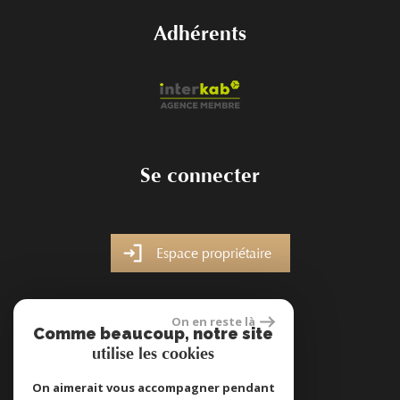
Adhérents
Se connecter
Espace propriétaire
On en reste là
Comme beaucoup, notre site
utilise les cookies
site réalisé par
On aimerait vous accompagner pendant