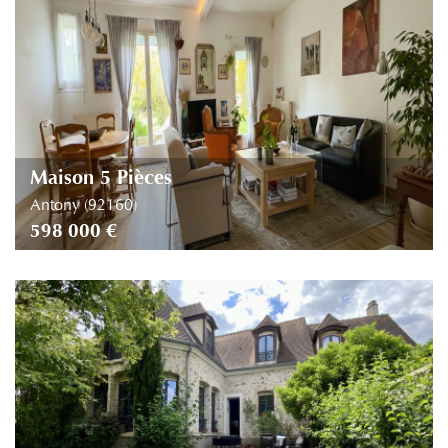
Piscine
Parking
Terrasse
Maison 5 Pièces
Antony (92160)
598 000 €